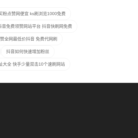
买粉点赞网便宜 ks刷浏览1000免费
抖音免费领赞网站平台 抖音快刷网免费
000赞全网最低价抖音 免费代网刷
抖音如何快速增加粉丝
址大全 快手少量双击10个速刷网站