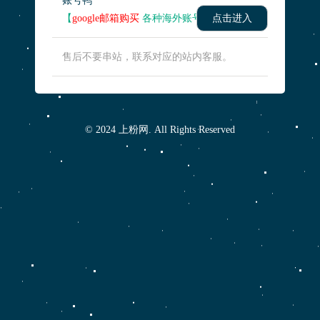
账号鸭
【
google邮箱购买
各种海外账号】
点击进入
售后不要串站，联系对应的站内客服。
© 2024 上粉网. All Rights Reserved