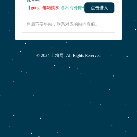
账号鸭
【
google邮箱购买
各种海外账号】
点击进入
售后不要串站，联系对应的站内客服。
© 2024 上粉网. All Rights Reserved