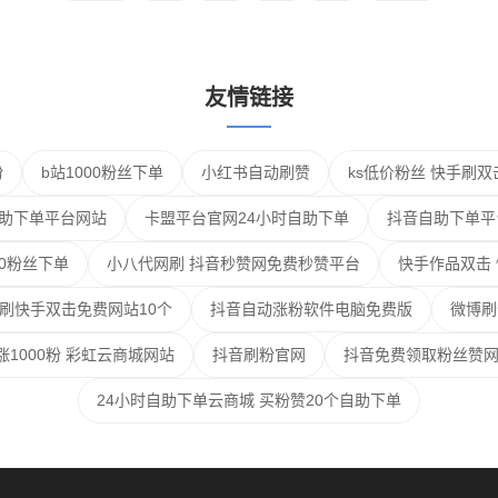
友情链接
粉
b站1000粉丝下单
小红书自动刷赞
ks低价粉丝 快手刷
自助下单平台网站
卡盟平台官网24小时自助下单
抖音自助下单平
00粉丝下单
小八代网刷 抖音秒赞网免费秒赞平台
快手作品双击
刷快手双击免费网站10个
抖音自动涨粉软件电脑免费版
微博刷
1000粉 彩虹云商城网站
抖音刷粉官网
抖音免费领取粉丝赞网
24小时自助下单云商城 买粉赞20个自助下单