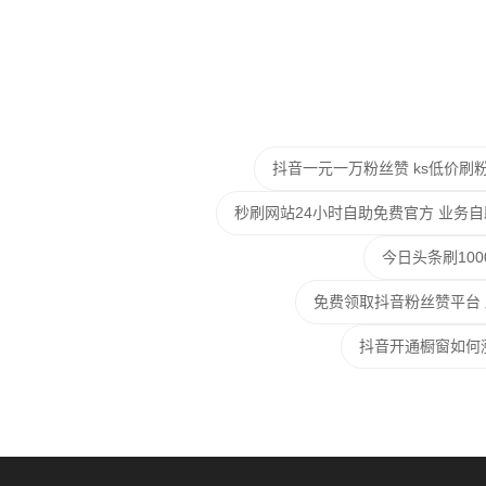
抖音一元一万粉丝赞 ks低价刷
秒刷网站24小时自助免费官方 业务
今日头条刷10
免费领取抖音粉丝赞平台 
抖音开通橱窗如何涨